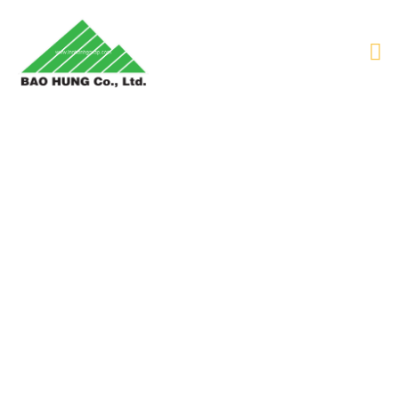
IN BIÊN NHẬN - BIỂU MẪU