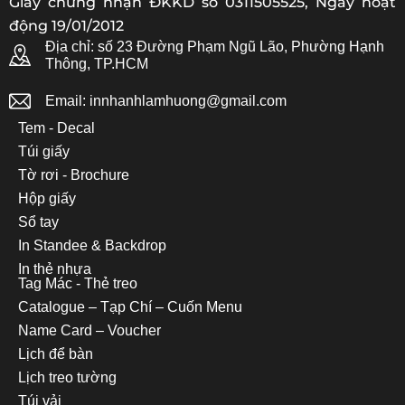
Giấy chứng nhận ĐKKD số 0311505525, Ngày hoạt
động 19/01/2012
Địa chỉ: số 23 Đường Phạm Ngũ Lão, Phường Hạnh
Thông, TP.HCM
Email: innhanhlamhuong@gmail.com
Tem - Decal
Túi giấy
Tờ rơi - Brochure
Hộp giấy
Sổ tay
In Standee & Backdrop
In thẻ nhựa
Tag Mác - Thẻ treo
Catalogue – Tạp Chí – Cuốn Menu
Name Card – Voucher
Lịch để bàn
Lịch treo tường
Túi vải