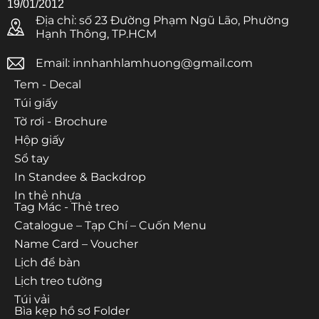
19/01/2012
Địa chỉ: số 23 Đường Phạm Ngũ Lão, Phường
Hạnh Thông, TP.HCM
Email: innhanhlamhuong@gmail.com
Tem - Decal
Túi giấy
Tờ rơi - Brochure
Hộp giấy
Sổ tay
In Standee & Backdrop
In thẻ nhựa
Tag Mác - Thẻ treo
Catalogue – Tạp Chí – Cuốn Menu
Name Card – Voucher
Lịch để bàn
Lịch treo tường
Túi vải
Bìa kẹp hồ sơ Folder